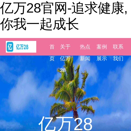
亿万28官网-追求健康,
你我一起成长
首
关于
热点
案例
联系
页
亿万
新闻
展示
我们
28
亿万28